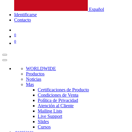
Español
Identificarse
Contacto
0
0
WORLDWIDE
Productos
Noticias
Mas
Certificaciones de Producto
Condiciones de Venta
Política de Privacidad
Atención al Cliente
Mailing Lists
Live Support
Slides
Cursos