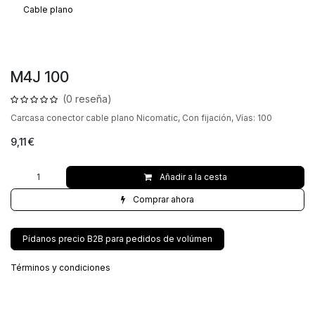
Cable plano
M4J 100
(0 reseña)
Carcasa conector cable plano Nicomatic, Con fijación, Vías: 100
9,11
€
Añadir a la cesta
Comprar ahora
Pídanos precio B2B para pedidos de volúmen
Términos y condiciones