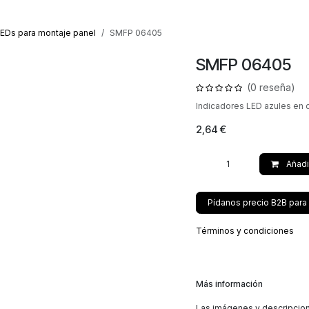
EDs para montaje panel
SMFP 06405
SMFP 06405
(0 reseña)
Indicadores LED azules en 
2,64
€
Añad
Pídanos precio B2B par
Términos y condiciones
Más información
Las imágenes y descripcione