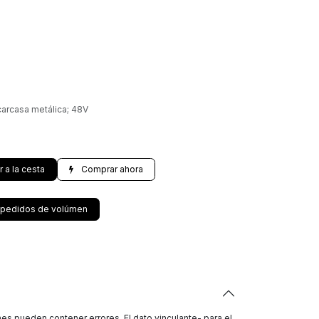
carcasa metálica; 48V
ir a la cesta
Comprar ahora
a pedidos de volúmen
s pueden contener errores. El dato vinculante- para el