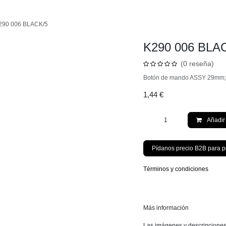
s
K290 006 BLACK/5
K290 006 BLA
(0 reseña)
Botón de mando ASSY 29mm
1,44
€
Añad
Pídanos precio B2B par
Términos y condiciones
Más información
Las imágenes y descripcione