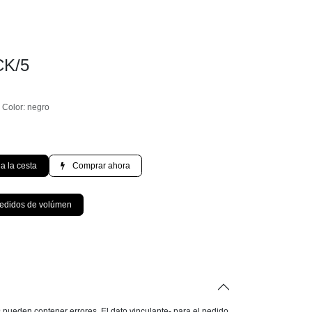
CK/5
; Color: negro
ir a la cesta
Comprar ahora
a pedidos de volúmen
s pueden contener errores. El dato vinculante- para el