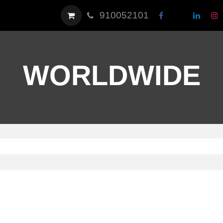
910052101
WORLDWIDE