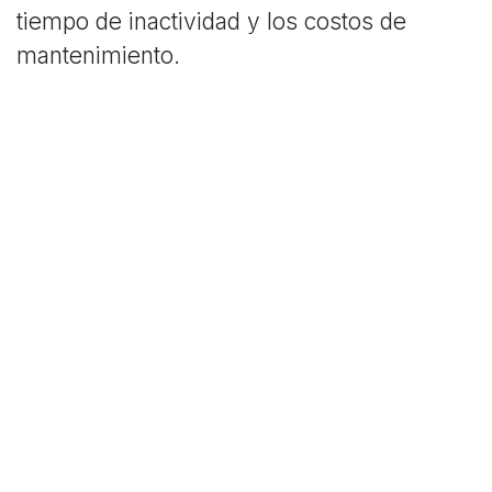
tiempo de inactividad y los costos de
mantenimiento.
Diferencias entre la 1.ª y 2.ª Generación
En la descripción de productos, los
ingenieros encontrarán una comparación
detallada entre la primera y la segunda
generación de SSRs de WORLDWIDE WCE.
Desde mejoras en la capacidad de carga
hasta características avanzadas de
protección, esta guía proporciona una
visión completa de cómo la 2G supera a su
predecesora.
En resumen, los SSRs trifásicos